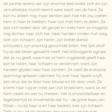
de zachte lakens van zijn enorme bed onder zich en zijn
verrukkelijke mond neemt weer bezit van de hare. Ze
kan nu alleen nog maar denken aan hoe het zou voelen
hem in haar te hebben, haar lust met hem te delen. Ze
laat zich leiden door dit gevoel en trekt hem zo mogelijk
nog dichter naar zich toe. Haar handen vinden hun weg
over zijn lichaam, zijn haren, zijn brede sterke
schouders, zijn prachtig gevormde billen. Het lijkt alsof
hij op dat teken gewacht heeft, het stilzwijgend signaal
dat ze nu geeft waarmee ze hem vrijgeleide geeft haar
aan te raken, haar lichaam te verkennen, want zijn
handen glijden naar haar borsten. Ze voelt de erotische
spanning oplaaien wanneer hij over haar tepels wrijft,
een druk die ze door haar blouse en bh door voelt. Ze
kromt haar rug en trekt aan zijn broekriem, want ze wil
hem naakt en wel nu meteen. Het is onvoorstelbaar en
tegelijkertijd zo onwerkelijk dat hij – de grote baas van
SSlab – nu bij haar is en haar bedekt met zijn lichaam.
Zelfs al zou ze dit dromen, dan nog zou ze het niet