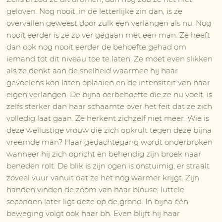
geloven. Nog nooit, in de letterlijke zin dan, is ze
overvallen geweest door zulk een verlangen als nu. Nog
nooit eerder is ze zo ver gegaan met een man. Ze heeft
dan ook nog nooit eerder de behoefte gehad om
iemand tot dit niveau toe te laten. Ze moet even slikken
als ze denkt aan de snelheid waarmee hij haar
gevoelens kon laten oplaaien en de intensiteit van haar
eigen verlangen. De bijna oerbehoefte die ze nu voelt, is
zelfs sterker dan haar schaamte over het feit dat ze zich
volledig laat gaan. Ze herkent zichzelf niet meer. Wie is
deze wellustige vrouw die zich opkrult tegen deze bijna
vreemde man? Haar gedachtegang wordt onderbroken
wanneer hij zich opricht en behendig zijn broek naar
beneden rolt. De blik is zijn ogen is onstuimig, er straalt
zoveel vuur vanuit dat ze het nog warmer krijgt. Zijn
handen vinden de zoom van haar blouse; luttele
seconden later ligt deze op de grond. In bijna één
beweging volgt ook haar bh. Even blijft hij haar