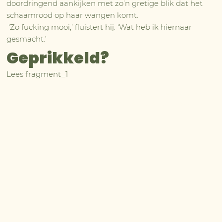
doordringend aankijken met zo’n gretige blik dat het
schaamrood op haar wangen komt.
‘Zo fucking mooi,’ fluistert hij. ‘Wat heb ik hiernaar
gesmacht.’
Geprikkeld?
Lees fragment_1
Scheele stond de hele tijd achter me alsof hij wachtte op 
een teken van mij. De stilte was oorverdovend. Ik was me 
enorm bewust van zijn aanwezigheid, zo dicht bij mij dat ik 
mezelf ervan moest weerhouden het op een lopen te zetten.