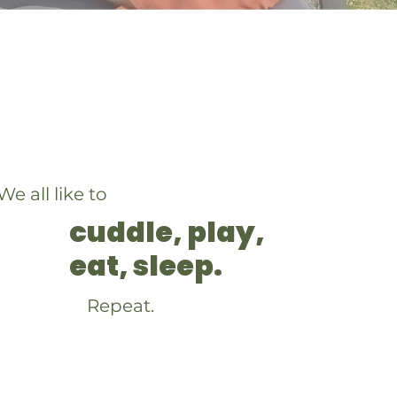
We all like to
cuddle, play,
eat, sleep.
Repeat.