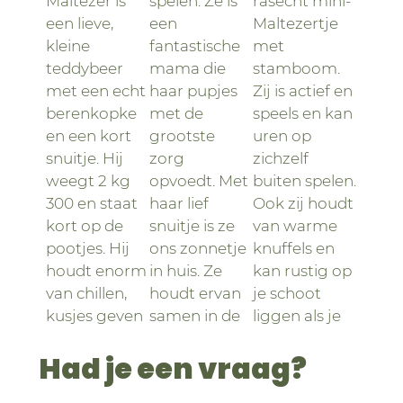
Maltezer is
spelen. Ze is
rasecht mini-
een lieve,
een
Maltezertje
kleine
fantastische
met
teddybeer
mama die
stamboom.
met een echt
haar pupjes
Zij is actief en
berenkopke
met de
speels en kan
en een kort
grootste
uren op
snuitje. Hij
zorg
zichzelf
weegt 2 kg
opvoedt. Met
buiten spelen.
300 en staat
haar lief
Ook zij houdt
kort op de
snuitje is ze
van warme
pootjes. Hij
ons zonnetje
knuffels en
houdt enorm
in huis. Ze
kan rustig op
van chillen,
houdt ervan
je schoot
kusjes geven
samen in de
liggen als je
en op zijn rug
zetel te zitten
haar buikje
Had je een vraag?
slapen.
en gestreeld
streelt.
te worden.