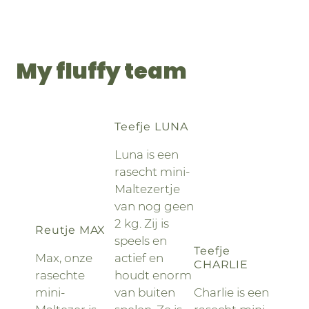
My fluffy team
Teefje LUNA
Luna is een
rasecht mini-
Maltezertje
van nog geen
2 kg. Zij is
Reutje MAX
speels en
Teefje
Max, onze
actief en
CHARLIE
rasechte
houdt enorm
mini-
van buiten
Charlie is een