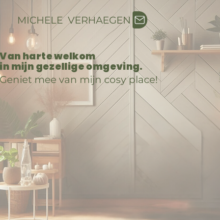
MICHELE VERHAEGEN
Van harte welkom
in mijn gezellige omgeving.
Geniet mee van mijn cosy place!