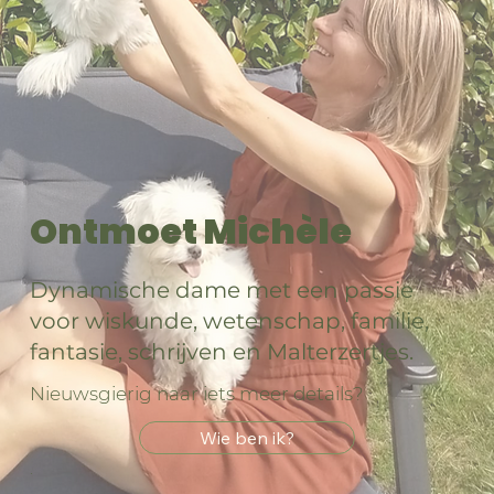
Ontmoet Michèle
Dynamische dame met een passie
voor wiskunde, wetenschap, familie,
fantasie, schrijven en Malterzertjes.
Nieuwsgierig naar iets meer details?
Wie ben ik?
.