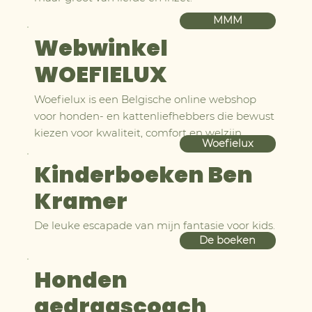
MMM
Webwinkel
WOEFIELUX
Woefielux is een Belgische online webshop
voor honden- en kattenliefhebbers die bewust
kiezen voor kwaliteit, comfort en welzijn.
Woefielux
Kinderboeken Ben
Kramer
De leuke escapade van mijn fantasie voor kids.
De boeken
Honden
gedragscoach